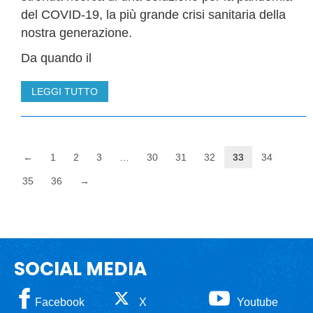
del COVID-19, la più grande crisi sanitaria della
nostra generazione.
Da quando il
LEGGI TUTTO
←
1
2
3
…
30
31
32
33
34
35
36
→
SOCIAL MEDIA
Facebook
X
Youtube