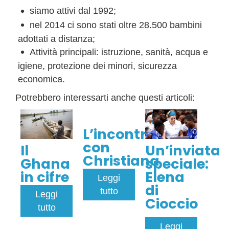
siamo attivi dal 1992;
nel 2014 ci sono stati oltre 28.500 bambini
adottati a distanza;
Attività principali: istruzione, sanità, acqua e
igiene, protezione dei minori, sicurezza
economica.
Potrebbero interessarti anche questi articoli:
L’incontro
con
Il
Un’inviata
Christiana
Ghana
speciale:
in cifre
Elena
Leggi
di
tutto
Leggi
Cioccio
tutto
Leggi