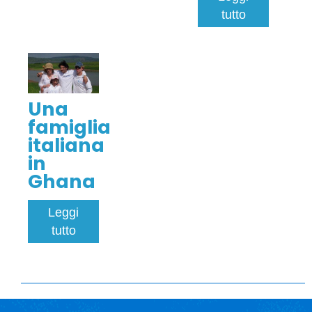
tutto
Una
famiglia
italiana
in
Ghana
Leggi
tutto