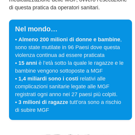
di questa pratica da operatori sanitari.
Nel mondo…
•
Almeno 200 milioni di donne e bambine
,
sono state mutilate in 96 Paesi dove questa
violenza continua ad essere praticata
•
15 anni
è l’età sotto la quale le ragazze e le
bambine vengono sottoposte a MGF
•
1,4 miliardi sono i costi
relativi alle
complicazioni sanitarie legate alle MGF
registrati ogni anno nei 27 paesi più colpiti.
•
3 milioni di ragazze
tutt’ora sono a rischio
di subire MGF