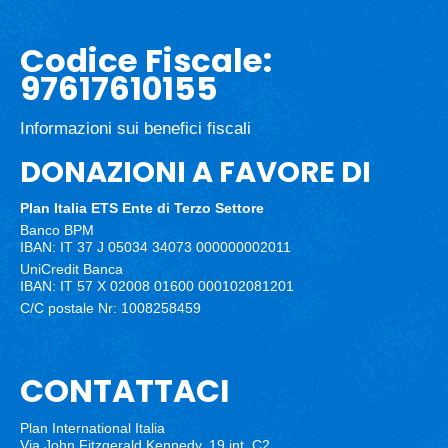
Codice Fiscale:
97617610155
Informazioni sui benefici fiscali
DONAZIONI A FAVORE DI
Plan Italia ETS
Ente di Terzo Settore
Banco BPM
IBAN: IT 37 J 05034 34073 000000002011
UniCredit Banca
IBAN: IT 57 X 02008 01600 000102081201
C/C postale Nr: 1008258459
CONTATTACI
Plan International Italia
Via John Fitzgerald Kennedy, 19 int. C2