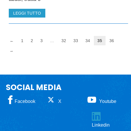
LEGGI TUTTO
←
1
2
3
…
32
33
34
35
36
→
SOCIAL MEDIA
Facebook
X
Youtube
Linkedin