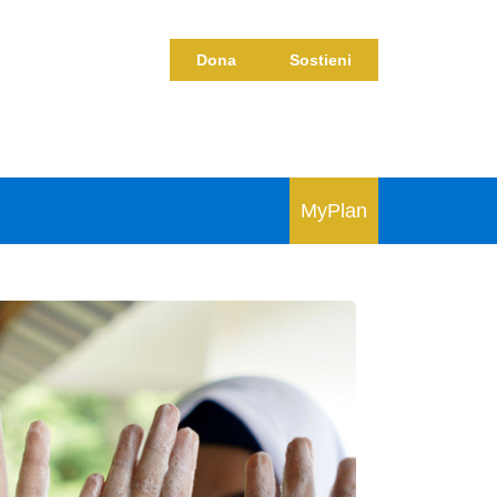
Dona
Sostieni
MyPlan