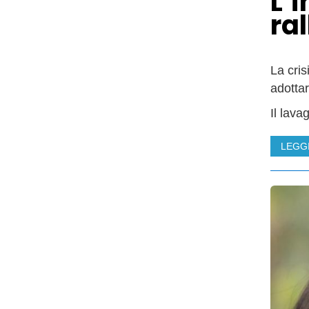
L’
ra
La cri
adottar
Il lava
LEGG