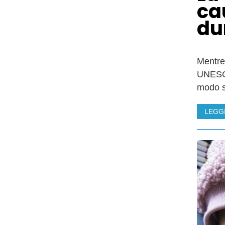
ca
du
Mentre
UNESCO
modo s
LEGG