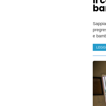
Il
ba
Sappia
pregres
e bamb
LEGG