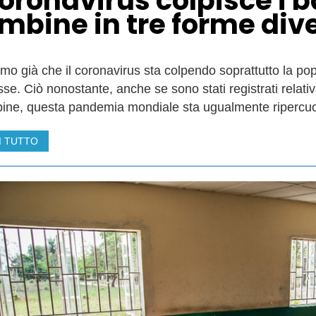
 coronavirus colpisce i 
mbine in tre forme div
mo già che il coronavirus sta colpendo soprattutto la po
se. Ciò nonostante, anche se sono stati registrati relati
ine, questa pandemia mondiale sta ugualmente ripercuo
I TUTTO