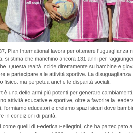
7, Plan International lavora per ottenere l’uguaglianza nell
a, si stima che manchino ancora 131 anni per raggiungere
che. Questa realtà incide direttamente su bambine e giov
e e partecipare alle attività sportive. La disuguaglianza 
o fisico, ma perpetua anche le disparità sociali.
rt è una delle armi più potenti per generare cambiamen
no attività educative e sportive, oltre a favorire la leade
ti, formiamo educatori e creiamo spazi sicuri dove bamb
e in condizioni di parità.
come quelli di Federica Pellegrini, che ha partecipato a 