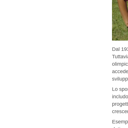
Dal 193
Tuttavi
olimpi
acceder
svilupp
Lo spo
includo
proget
crescer
Esempi 