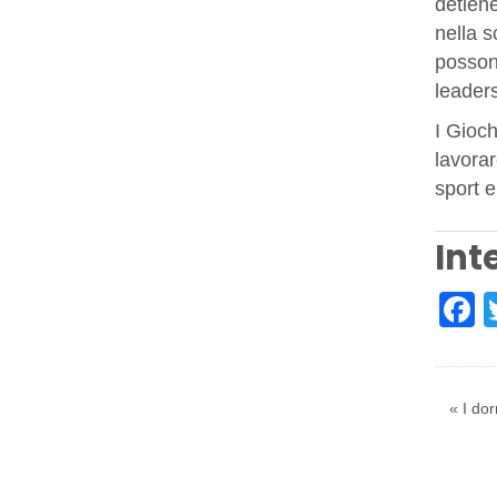
detiene
nella 
posson
leader
I Gioch
lavorar
sport e
Int
F
« I dor