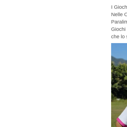
I Gioch
Nelle O
Paralim
Giochi 
che lo