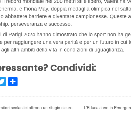
 il record mondiale nei 200 metri stile libero, Valentina V
scherma, e Fiona May, doppia medaglia olimpica nel salto
o abbattere barriere e diventare campionesse. Queste atl
ship, perseveranza e successo.
i di Parigi 2024 hanno dimostrato che lo sport non ha ge
e per raggiungere una vera parità e per un futuro in cui
 agli altri ambiti della vita in condizioni di uguaglianza.
eressante? Condividi:
acebook
Twitter
Share
mitori scolastici offrono un rifugio sicuro…
L’Educazione in Emergen