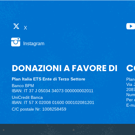
X
Instagram
C
DONAZIONI A FAVORE DI
Plan Italia ETS
Ente di Terzo Settore
Plan 
Via 
Banco BPM
2087
IBAN: IT 37 J 05034 34073 000000002011
Nume
UniCredit Banca
Per 
IBAN: IT 57 X 02008 01600 000102081201
E-ma
C/C postale Nr: 1008258459