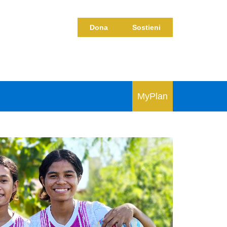
Dona
Sostieni
MyPlan