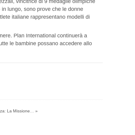
ezzali, vincitrice di 9 medaglie olimpiche
 in lungo, sono prove che le donne
ete italiane rappresentano modelli di
nere. Plan International continuerà a
 tutte le bambine possano accedere allo
za: La Missione… »