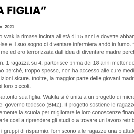
A FIGLIA”
o, 2021
 Wakila rimase incinta all’età di 15 anni e dovette abba
se e il suo sogno di diventare infermiera andò in fumo. “
 me ed ero terrorizzata dall’idea di diventare madre per
n, 1 ragazza su 4, partorisce prima dei 18 anni mettendo 
o perché, troppo spesso, non ha accesso alle cure medic
izioni sicure. Inoltre, la maggior parte delle giovani mad
i loro piccoli.
rtorito sua figlia, Wakila si è unita a un progetto di mic
del governo tedesco (BMZ). Il progetto sostiene le ragaz
mente la scuola per migliorare le loro conoscenze finanz
arle così a riprendere gli studi o a trovare un lavoro retrib
, i gruppi di risparmio, forniscono alle ragazze una piatta