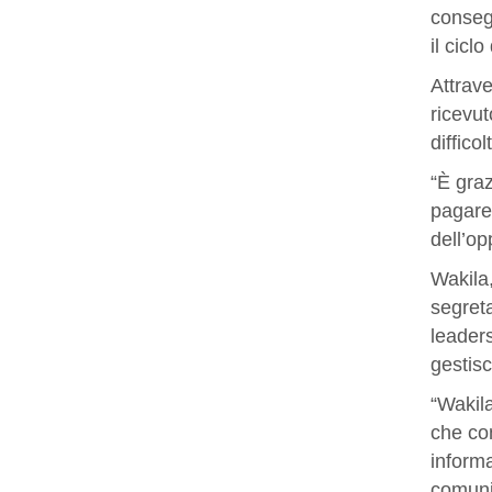
conseg
il cicl
Attrave
ricevut
diffico
“È graz
pagare 
dell’op
Wakila,
segret
leaders
gestisc
“Wakila
che con
informa
comunit