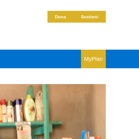
Dona
Sostieni
MyPlan