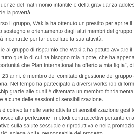
uenze del matrimonio infantile e della gravidanza adol
o della povertà.
rso il gruppo, Wakila ha ottenuto un prestito per aprire 
o sostegno e orientamento dagli altri membri del gruppo 
ltà incontrate per far decollare la sua attività.
ie al gruppo di risparmio che Wakila ha potuto avviare i
tutto quello di cui ha bisogno mia nipote, che ha appena
portunità che Plan International ha offerto a mia figlia”,
 23 anni, è membro del comitato di gestione del gruppo d
aria. Nel tempo ha partecipato a diversi workshop di for
hip grazie alle quali è diventata un membro fondamentale
e alcune delle sessioni di sensibilizzazione.
 è coinvolta nelle varie attività di sensibilizzazione gest
osce alla perfezione i metodi contraccettivi pertanto ci ai
tive sulla salute sessuale e riproduttiva e nella promozion
à”, spiega Anifa, responsabile del progetto.