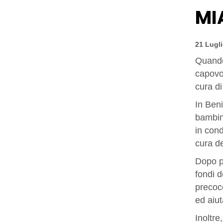
MI
21 Lugli
Quando
capovol
cura di
In Beni
bambin
in cond
cura de
Dopo pa
fondi 
precoce
ed aiut
Inoltre