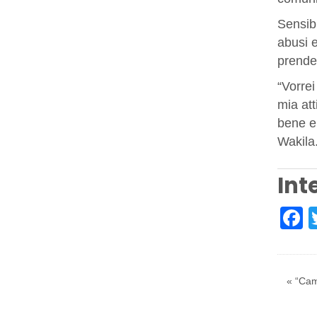
Sensibi
abusi e
prender
“Vorrei
mia att
bene e 
Wakila
Int
F
« “Cam