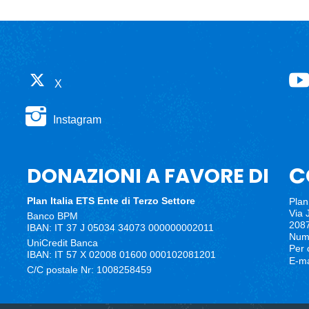
X
Instagram
C
DONAZIONI A FAVORE DI
Plan Italia ETS
Ente di Terzo Settore
Plan 
Via 
Banco BPM
2087
IBAN: IT 37 J 05034 34073 000000002011
Nume
UniCredit Banca
Per 
IBAN: IT 57 X 02008 01600 000102081201
E-ma
C/C postale Nr: 1008258459