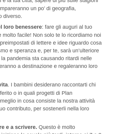
l è la tua città, sapere di più sulle stagioni
impareranno un po’ di geografia,
 diverso.
el loro benessere
: fare gli auguri al tuo
molto facile! Non solo te lo ricordiamo noi
preimpostati di lettere e idee riguardo cosa
asmo e speranza e, per te, sarà un’ulteriore
e la pandemia sta causando ritardi nelle
veranno a destinazione e regaleranno loro
ita
. I bambini desiderano raccontarti chi
erito o in quali progetti di Plan
meglio in cosa consiste la nostra attività
o contributo, per sostenerli nella loro
re
e a scrivere.
Questo è molto