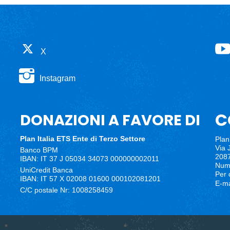
X
Instagram
C
DONAZIONI A FAVORE DI
Plan Italia ETS
Ente di Terzo Settore
Plan 
Via 
Banco BPM
2087
IBAN: IT 37 J 05034 34073 000000002011
Nume
UniCredit Banca
Per 
IBAN: IT 57 X 02008 01600 000102081201
E-ma
C/C postale Nr: 1008258459