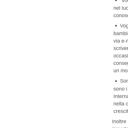
Vo
nel tu
conos
Vog
bambin
via e-
scrive
occasi
conseg
un mom
Son
sono i
Intern
nella 
cresc
Inoltre