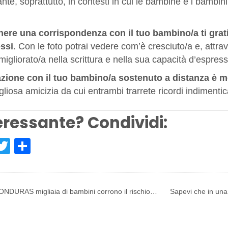
nte, soprattutto, in contesti in cui le bambine e i bambini 
ere una corrispondenza con il tuo bambino/a ti grati
ssi
. Con le foto potrai vedere com’è cresciuto/a e, attrave
igliorato/a nella scrittura e nella sua capacità d’espres
azione con il tuo bambino/a sostenuto a distanza è m
liosa amicizia da cui entrambi trarrete ricordi indimentica
eressante? Condividi:
acebook
Twitter
Share
ONDURAS migliaia di bambini corrono il rischio…
Sapevi che in una 