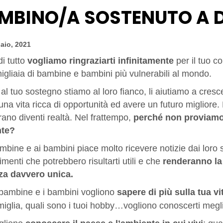
MBINO/A SOSTENUTO A 
aio, 2021
i tutto
vogliamo ringraziarti infinitamente
per il tuo c
migliaia di bambine e bambini più vulnerabili al mondo.
al tuo sostegno stiamo al loro fianco, li aiutiamo a cresc
una vita ricca di opportunità ed avere un futuro migliore.
ano diventi realtà. Nel frattempo,
perché non proviamo 
nte?
mbine e ai bambini piace molto ricevere notizie dai loro s
menti che potrebbero risultarti utili e che
renderanno la 
za davvero unica.
bambine e i bambini vogliono
sapere di più sulla tua vi
miglia, quali sono i tuoi hobby…vogliono conoscerti megl