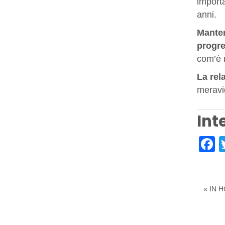
importa
anni.
Manten
progre
com’è m
La rel
meravig
Int
F
« IN H