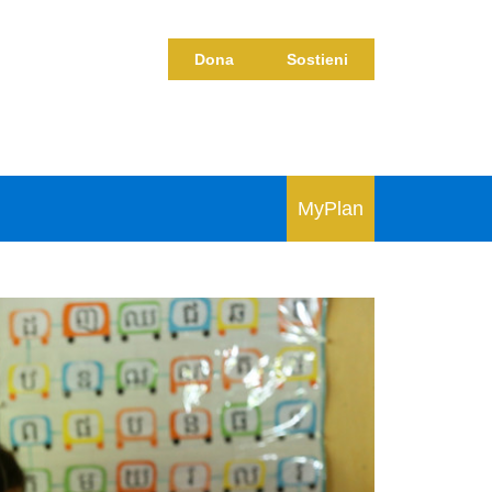
Dona
Sostieni
MyPlan