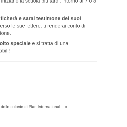
iniziano la scuola più tardi, intorno ai 7 o 8
ficherà e sarai testimone dei suoi
rso le sue lettere, ti renderai conto di
sione.
olto speciale
e si tratta di una
bili!
delle colonie di Plan International… »