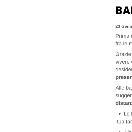
BA
23 Genn
Prima d
fra le 
Grazie 
vivere 
desider
prese
Alle ba
suggeri
distan
Le 
tua fa