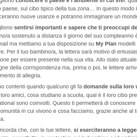
gliono
conoscere il paese e l’ambiente in cui vivi
: qua
o paese, sul cibo tipico della tua zona… In questo modo 
ceranno nuove usanze e potranno immaginare un mondo
liono
sentirsi importanti e sapere che ti preoccupi d
o/a sostenuto a distanza il giorno del suo compleanno è 
mail ma mettiamo a tua disposizione su
My Plan
modelli 
re. Per il tuo bambino/a, la lettera sarà motivo di entusi
one per essere presente nella sua vita. Allo stato attual
ne della corrispondenza ma, prima o poi, le lettere arri
ento di allegria.
o contenti quando qualcuno gli fa
domande sulla loro v
 loro amici, cosa studiano a scuola, qual è il loro cibo pref
ational sono coinvolti. Questo ti permetterà di conoscere 
comunità in cui vivono e cosa facciamo, grazie anche al tu
ita.
 ricorda che, con le tue lettere,
si eserciteranno a legge