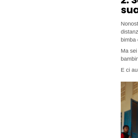
sua
Nonost
distanz
bimba 
Ma sei 
bambin
E ci a