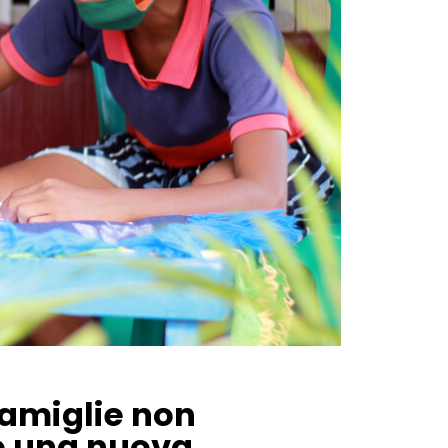
 famiglie non
ro una nuova