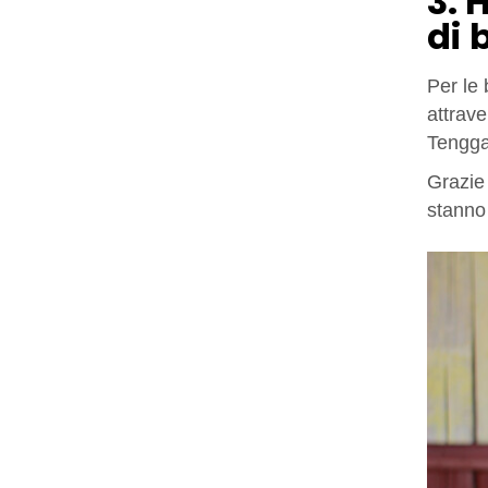
3. 
di 
Per le 
attrave
Tengga
Grazie
stanno