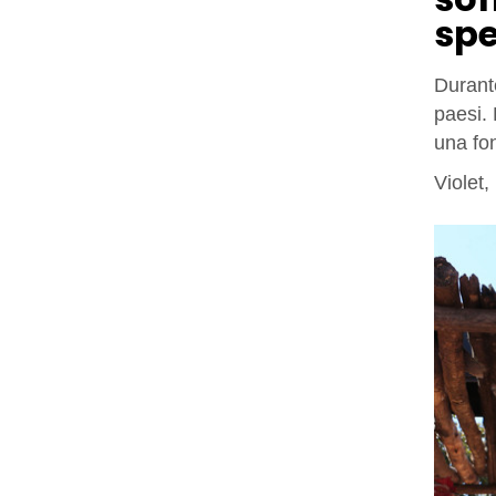
sp
Durant
paesi. 
una fo
Violet,