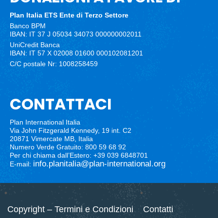
Plan Italia ETS
Ente di Terzo Settore
Banco BPM
IBAN: IT 37 J 05034 34073 000000002011
UniCredit Banca
IBAN: IT 57 X 02008 01600 000102081201
C/C postale Nr: 1008258459
CONTATTACI
Plan International Italia
Via John Fitzgerald Kennedy, 19 int. C2
20871 Vimercate MB, Italia
Numero Verde Gratuito: 800 59 68 92
Per chi chiama dall’Estero: +39 039 6848701
info.planitalia@plan-international.org
E-mail:
Copyright – Termini e Condizioni
Contatti