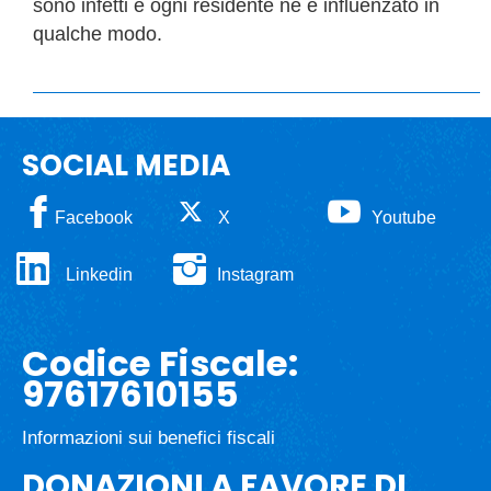
sono infetti e ogni residente ne è influenzato in
qualche modo.
SOCIAL MEDIA
Facebook
X
Youtube
Linkedin
Instagram
Codice Fiscale:
97617610155
Informazioni sui benefici fiscali
DONAZIONI A FAVORE DI